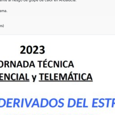
rama.
es)