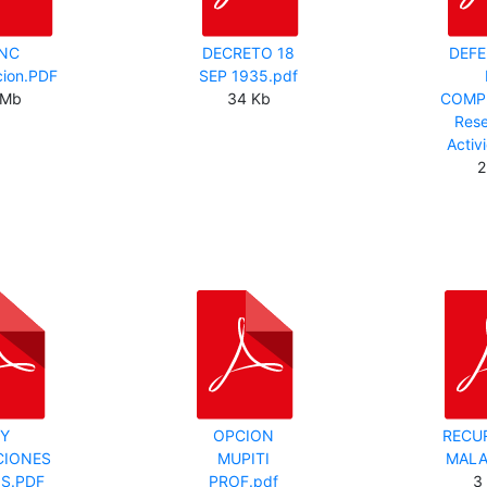
NC
DECRETO 18
DEFE
cion.PDF
SEP 1935.pdf
 Mb
34 Kb
COMP
Rese
Activ
2
EY
OPCION
RECUR
CIONES
MUPITI
MALA
OS.PDF
PROF.pdf
3