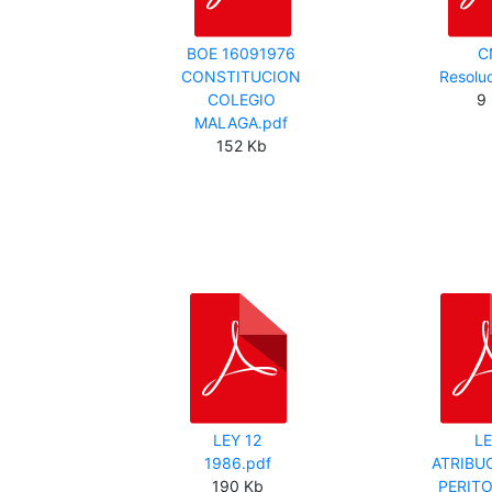
BOE 16091976
C
CONSTITUCION
Resolu
COLEGIO
9
MALAGA.pdf
152 Kb
LEY 12
L
1986.pdf
ATRIBU
190 Kb
PERIT