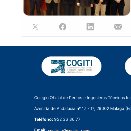
mandato precedente.
Desde el Colegio queremos felicitar a todos los
integrantes de la Junta de Gobierno y desearles los
mayores éxitos en el desarrollo de su gestión
corporativa durante esta nueva etapa, confiando
en que su trabajo seguirá contribuyendo al
fortalecimiento y crecimiento de nuestra institución.
Colegio Oficial de Peritos e Ingenieros Técnicos In
Avenida de Andalucía nº 17 - 1º, 29002 Málaga (E
Teléfono:
952 36 36 77
Email: