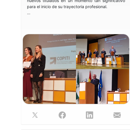
nuevos titulados en un momento tan significativo
para el inicio de su trayectoria profesional.
Durante la ceremonia, el Decano dirigió unas
palabras a los recién graduados, dándoles una
cálida bienvenida a esta nueva etapa y
animándolos a afrontar con ilusión y compromiso
los retos del ejercicio profesional. Asimismo,
aprovechó la ocasión para presentar el Colegio
como el espacio de referencia que los acogerá y
apoyará en su desarrollo profesional en Málaga.
El acto sirvió para reconocer a los nuevos titulados
de las especialidades de Ingeniería en Energía,
Ingeniería Eléctrica, Ingeniería en Electrónica
Industrial, Ingeniería Mecánica e Ingeniería en
Diseño Industrial y Desarrollo del Producto, así
como a los egresados de los dobles grados
correspondientes a la promoción 2024-2025.
Desde COPITIMA queremos trasladar nuestra más
sincera enhorabuena a todos los recién graduados,