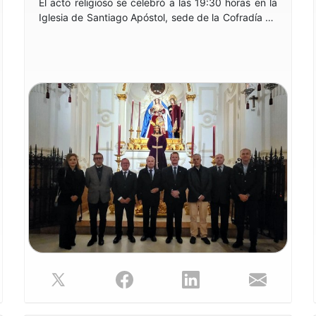
El acto religioso se celebró a las 19:30 horas en la
Iglesia de Santiago Apóstol, sede de la Cofradía de
la Sentencia, ubicada en calle Granada de Málaga,
y reunió a colegiados, familiares y allegados en un
ambiente de recogimiento y respeto.
Durante la ceremonia, se elevó una oración por el
eterno descanso de los compañeros:
D. José Rueda Briales
D. José Luis Cansino Campuzano
D. Juan Enríquez Millón
D. Eleuterio Fermín Hernández Linares
D. Juan Carlos Guerrero Gómez
La celebración de esta misa constituye una
tradición significativa dentro del calendario de
COPITIMA, reafirmando el compromiso de la
institución con la memoria y el reconocimiento de
quienes han formado parte de la profesión.
Con este acto, el Colegio quiso rendir homenaje a