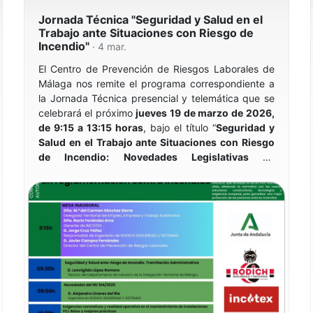
los compañeros, manteniendo vivo su recuerdo
Jornada Técnica "Seguridad y Salud en el
entre todos los miembros de la comunidad colegial.
Trabajo ante Situaciones con Riesgo de
Incendio"
· 4 mar.
El Centro de Prevención de Riesgos Laborales de
Málaga nos remite el programa correspondiente a
la Jornada Técnica presencial y telemática que se
celebrará el próximo
jueves 19 de marzo de 2026,
de 9:15 a 13:15 horas
, bajo el título “
Seguridad y
Salud en el Trabajo ante Situaciones con Riesgo
de Incendio: Novedades Legislativas en
reglamentación contra incendios
”, organizada en
colaboración con RODICH SEGURIDAD Y
SISTEMAS, INCOTEX, la Universidad de Málaga,
LAGEPYME y la Asociación Profesional de Técnicos
de Bomberos (APTB).
El objetivo será dar a conocer las novedades
legislativas en materia de protección contra
incendios, especialmente las derivadas del RD
164/2025 que actualiza el Reglamento de