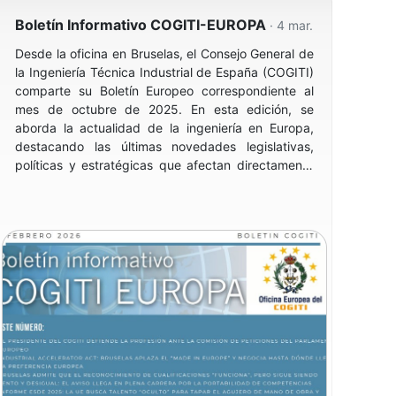
Boletín Informativo COGITI-EUROPA
· 4 mar.
El programa incluirá además una visión práctica del
equipamiento vial aplicada a la ciudad de Málaga y
Desde la oficina en Bruselas, el Consejo General de
el análisis del factor humano y su relación con los
la Ingeniería Técnica Industrial de España (COGITI)
elementos de la carretera, consolidando este
comparte su Boletín Europeo correspondiente al
encuentro como un espacio para compartir
mes de octubre de 2025. En esta edición, se
conocimiento técnico y avanzar hacia
aborda la actualidad de la ingeniería en Europa,
infraestructuras viarias más seguras, sostenibles y
destacando las últimas novedades legislativas,
eficientes.
políticas y estratégicas que afectan directamente
al sector industrial y a la profesión técnica.
Más información e inscripciones en
www.malaga.es
Este boletín mensual se consolida como fuente de
referencia para quienes desean estar informados
sobre el impacto de las decisiones europeas en la
ingeniería y el desarrollo industrial, tanto a nivel
nacional como internacional.
cogiti-europa-febrero-2026.pdf
(2 Mb) (
379
veces)