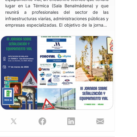
lugar en La Térmica (Sala Benalmádena) y que
reunirá a profesionales del sector de las
infraestructuras viarias, administraciones públicas y
empresas especializadas. El objetivo de la jornada
es difundir las principales novedades técnicas y
normativas relacionadas con la señalización y el
equipamiento de las carreteras, contribuyendo a
mejorar la seguridad vial, reducir la siniestralidad y
avanzar en la digitalización de las infraestructuras.
Durante la jornada se abordarán cuestiones como
el nuevo catálogo de señales verticales y marcas
viales, los sistemas de contención, el alumbrado
exterior o las pantallas antirruido. También se
presentarán soluciones innovadoras relacionadas
con la señalización inteligente, la conectividad de
los sistemas viarios, la gestión de inventarios de
señalización y la auscultación dinámica de
equipamientos, así como las novedades del
Reglamento de Productos de la Construcción y el
concepto de pasaporte digital de producto.