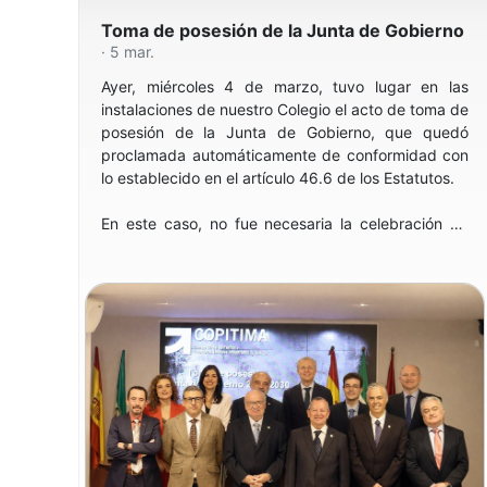
deseándoles un futuro lleno de éxitos.
Toma de posesión de la Junta de Gobierno
· 5 mar.
¡Muchas felicidades!
Ayer, miércoles 4 de marzo, tuvo lugar en las
instalaciones de nuestro Colegio el acto de toma de
posesión de la Junta de Gobierno, que quedó
proclamada automáticamente de conformidad con
lo establecido en el artículo 46.6 de los Estatutos.
En este caso, no fue necesaria la celebración de
elecciones, al no haberse presentado más
candidaturas durante el proceso establecido,
quedando proclamada la Junta de Gobierno de
forma directa según lo previsto en la normativa
colegial.
La nueva legislatura estará integrada por los
mismos miembros que formaban parte de la Junta
de Gobierno anterior, quienes continúan así con su
labor al frente del Colegio, dando continuidad a los
proyectos e iniciativas desarrollados durante el