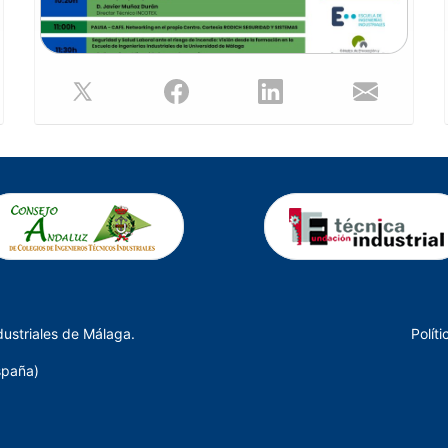
Seguridad Contra Incendios en los
Establecimientos Industriales, así como las
obligaciones del RD 513/2017 y los requisitos
relacionados con la ISO 9001 en empresas
instaladoras y mantenedoras, abordando además
la tramitación administrativa, las exigencias
normativas en el mantenimiento de instalaciones
PCI y los requisitos constructivos en
establecimientos industriales, ofreciendo una visión
técnica y práctica para profesionales de la
prevención y la seguridad.
Para más información e inscripción descarga el
programa.
prevencion-19marzo2026.pdf
(926 Kb) (
396
veces)
dustriales de Málaga.
Polít
spaña)